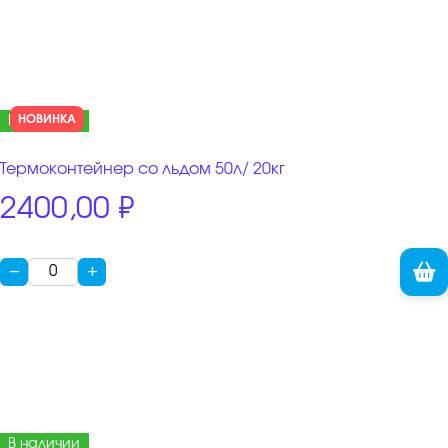
←
→
НОВИНКА
В наличии
Термоконтейнер со льдом 50л/ 20кг
2400,00
₽
−
+
В наличии